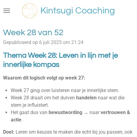
Ga
Kintsugi Coaching
direct
naar
de
Week 28 van 52
hoofdinhoud
Gepubliceerd op 6 juli 2025 om 21:24
Thema Week 28: Leven in lijn met je
innerlijke kompas
Waarom dit logisch volgt op week 27:
Week 27 ging over luisteren naar je innerlijke stem.
Week 28 draait om het durven
handelen
naar wat die
stem je influistert.
Het gaat dus van
bewustwording
→ naar
vertrouwen &
actie
.
Doel:
Leren om keuzes te maken die echt bij jou passen, ook